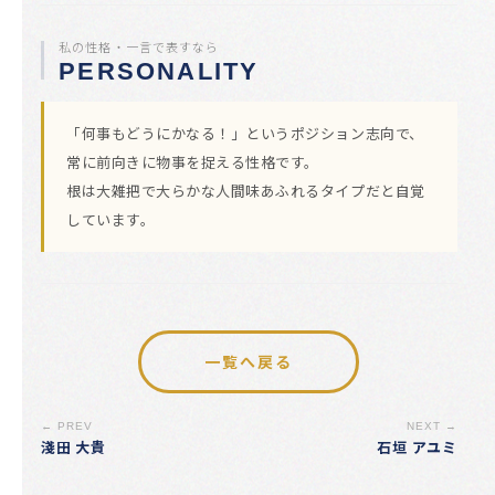
私の性格・一言で表すなら
PERSONALITY
「何事もどうにかなる！」というポジション志向で、
常に前向きに物事を捉える性格です。
根は大雑把で大らかな人間味あふれるタイプだと自覚
しています。
一覧へ戻る
← PREV
NEXT →
淺田 大貴
石垣 アユミ