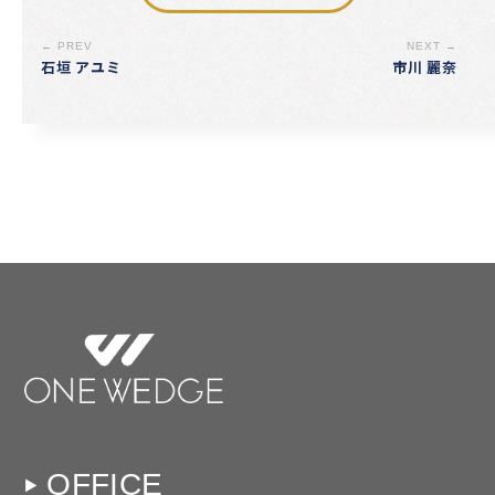
← PREV
NEXT →
石垣 アユミ
市川 麗奈
OFFICE