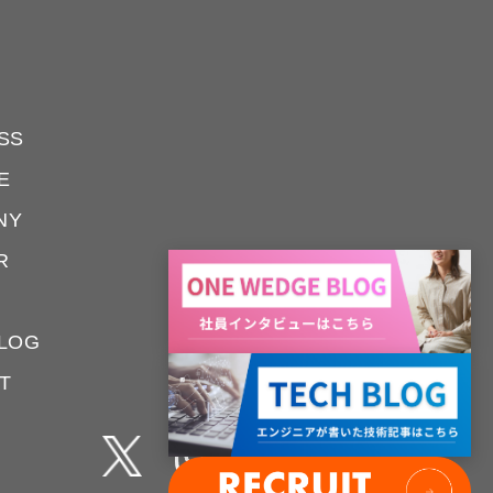
SS
E
NY
R
LOG
T