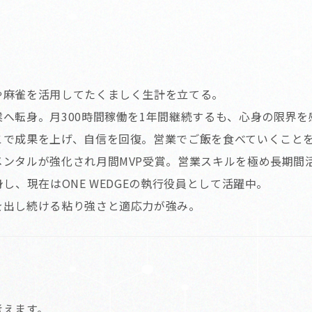
や麻雀を活用してたくましく生計を立てる。
へ転身。月300時間稼働を1年間継続するも、心身の限界を
こで成果を上げ、自信を回復。営業でご飯を食べていくこと
ンタルが強化され月間MVP受賞。営業スキルを極め長期間
し、現在はONE WEDGEの執行役員として活躍中。
を出し続ける粘り強さと適応力が強み。
考えます。