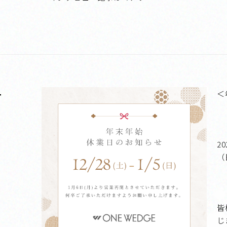
せ
＜
2
（
皆
じ