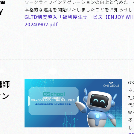
福
ワークライフインテグレーションの向上と含めた「福利
Y
本格的な運用を開始いたしましたことをお知らせし
GLTD制度導入「福利厚生サービス【ENJOY 
！
20240902.pdf
講師
G
ネ
タン
社
代
W
多
し