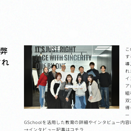
て弊
こ
す
され
導
れ
イ
ア
組
双
得
ー
GSchoolを活用した教育の詳細やインタビュー
→インタビュー記事はコチラ