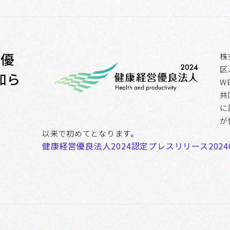
営優
株
区
知ら
W
共
に
が
以来で初めてとなります。
健康経営優良法人2024認定プレスリリース202403