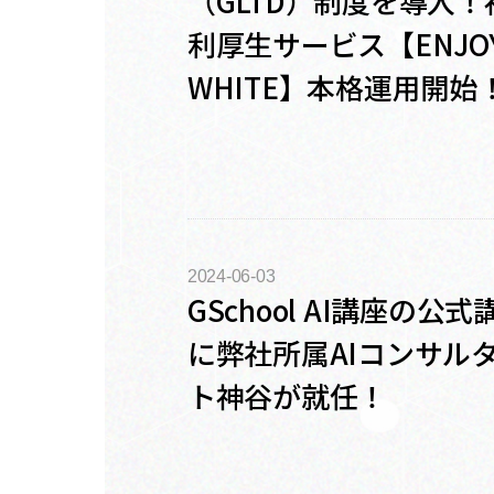
（GLTD）制度を導入！
利厚生サービス【ENJO
WHITE】本格運用開始
2024-06-03
GSchool AI講座の公式
に弊社所属AIコンサル
ト神谷が就任！