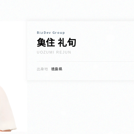
BizDev Group
𩵋住 礼旬
UOZUMI REJUN
出身地
徳島県