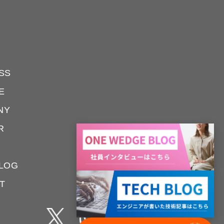
SS
E
NY
R
LOG
T