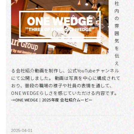
社
内
の
雰
囲
気
を
伝
え
る会社紹介動画を制作し、公式YouTubeチャンネル
にて公開しました。 動画は写真を中心に構成されて
おり、普段の職場の様子や社員の表情を通して、
ONE WEDGEらしさを感じていただける内容です。
→ONE WEDGE｜2025年度 会社紹介ムービー
2025-04-01