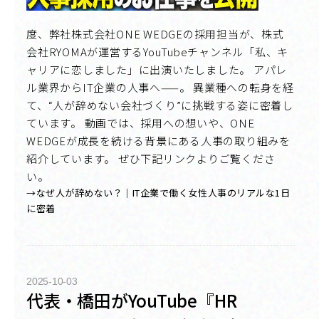
度、弊社株式会社ONE WEDGEの採用担当が、株式
会社RYOMAが運営するYouTubeチャンネル「私、キ
ャリアに恋しました」に出演いたしました。 アパレ
ル業界からIT企業の人事へ——。 異業種への転身を経
て、“人が辞めない会社づくり”に挑戦する姿に密着し
ています。 動画では、採用への想いや、ONE
WEDGEが成長を続ける背景にある人事の取り組みを
紹介しています。 ぜひ下記リンクよりご覧くださ
い。
→なぜ人が辞めない？｜IT企業で働く女性人事のリアルな1日
に密着
2025-10-03
代表・橋田がYouTube『HR