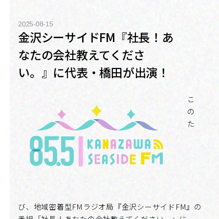
2025-08-15
金沢シーサイドFM『社長！あ
なたの会社教えてくださ
い。』に代表・橋田が出演！
こ
の
た
び、地域密着型FMラジオ局『金沢シーサイドFM』の
番組「社長！あなたの会社教えてください。」に、