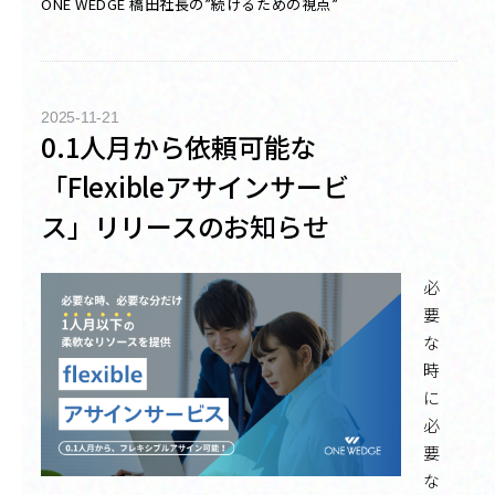
ONE WEDGE 橋田社長の”続けるための視点”
2025-11-21
0.1人月から依頼可能な
「Flexibleアサインサービ
ス」リリースのお知らせ
必
要
な
時
に
必
要
な