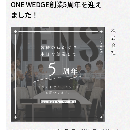
ONE WEDGE創業5周年を迎え
ました！
株
式
会
社