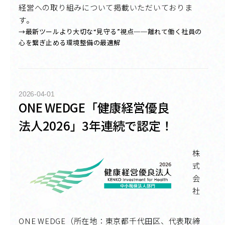
経営への取り組みについて掲載いただいておりま
す。
→最新ツールより大切な“見守る”視点──離れて働く社員の
心を繋ぎ止める環境整備の最適解
2026-04-01
ONE WEDGE「健康経営優良
法人2026」3年連続で認定！
株
式
会
社
ONE WEDGE（所在地：東京都千代田区、代表取締