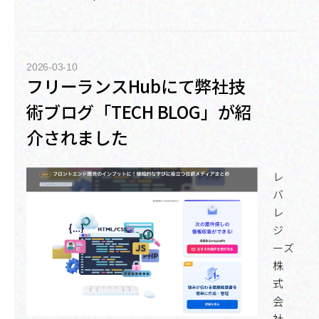
2026-03-10
フリーランスHubにて弊社技
術ブログ「TECH BLOG」が紹
介されました
レ
バ
レ
ジ
ーズ
株
式
会
社