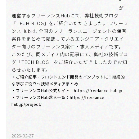
が
運営するフリーランスHubにて、弊社技術ブログ
「TECH BLOG」をご紹介いただきました。 フリーラ
ンスHubは､全国のフリーランスエージェントの保有
案件をまとめて掲載しているエンジニア・クリエイ
ター向けのフリーランス案件・求人メディアです。
このたび、同メディア内の記事にて、弊社の技術ブロ
グ「TECH BLOG」をご紹介いただきましたのでお知
らせいたします。
・ご紹介記事：
フロントエンド開発のインプットに！継続的
な学びに役立つ技術メディアまとめ
・フリーランスHub公式サイト：
https://freelance-hub.jp
・フリーランスHub求人一覧：
https://freelance-
hub.jp/project/
2026-02-27