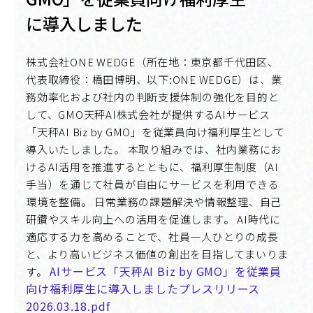
に導入しました
株式会社ONE WEDGE（所在地：東京都千代田区、
代表取締役：橋田博明、以下:ONE WEDGE）は、業
務効率化および社内の判断支援体制の強化を目的と
して、GMO天秤AI株式会社が提供するAIサービス
「天秤AI Biz by GMO」を従業員向け福利厚生として
導入いたしました。 本取り組みでは、社内業務にお
けるAI活用を推進するとともに、福利厚生制度（AI
手当）を通じて社員が自由にサービスを利用できる
環境を整備。 日常業務の課題解決や情報整理、自己
研鑽やスキル向上への活用を促進します。 AI時代に
適応する力を高めることで、社員一人ひとりの成長
と、より高いビジネス価値の創出を目指してまいりま
AIサービス「天秤AI Biz by GMO」を従業員
す。
向け福利厚生に導入しましたプレスリリース
2026.03.18.pdf