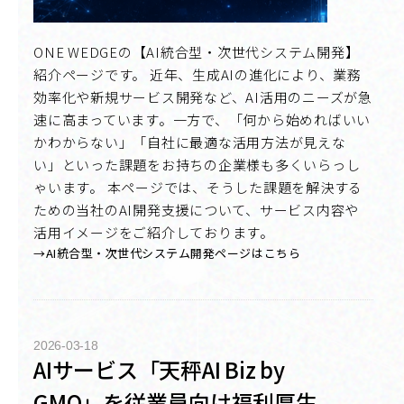
ONE WEDGEの【AI統合型・次世代システム開発】
紹介ページです。 近年、生成AIの進化により、業務
効率化や新規サービス開発など、AI活用のニーズが急
速に高まっています。一方で、「何から始めればいい
かわからない」「自社に最適な活用方法が見えな
い」といった課題をお持ちの企業様も多くいらっし
ゃいます。 本ページでは、そうした課題を解決する
ための当社のAI開発支援について、サービス内容や
活用イメージをご紹介しております。
→AI統合型・次世代システム開発ページはこちら
2026-03-18
AIサービス「天秤AI Biz by
GMO」を従業員向け福利厚生